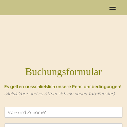
Naviga
ein-/a
Buchungsformular
Es gelten ausschließlich unsere Pensionsbedingungen!
(Anklickbar und es öffnet sich ein neues Tab-Fenster)
N
a
m
S
e