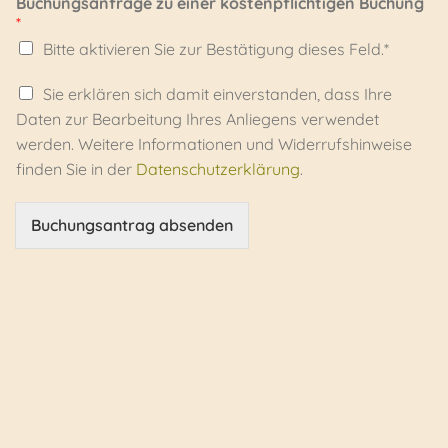
Buchungsanfrage zu einer kostenpflichtigen Buchung
t
e
*
e
n
Bitte aktivieren Sie zur Bestätigung dieses Feld.*
*
*
*
D
Sie erklären sich damit einverstanden, dass Ihre
a
Daten zur Bearbeitung Ihres Anliegens verwendet
t
werden. Weitere Informationen und Widerrufshinweise
e
finden Sie in der
Datenschutzerklärung
.
n
s
c
Buchungsantrag absenden
h
u
t
z
*